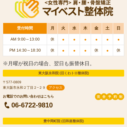
受付時間
月
火
水
木
金
土
日
AM 9:00～13:00
休
●
●
●
●
●
●
PM 14:30～18:30
休
休
休
●
●
●
●
※月曜が祝日の場合、翌日も振替休日。
東大阪永和院 (旧くわトロ整体院)
〒577-0809
東大阪市永和２丁目２−２９
アクセス
06-6722-9810
豊中岡町院 (旧和楽整体院)