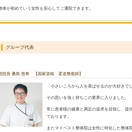
整体が初めていう女性も安心してご通院できます。
グループ代表
総院長 桑島 悠希 【国家資格 柔道整復師】
「小さいころから人を喜ばせるのが大好きで
その思いを強く持ちこの業界に入りました。
常に患者様の健康と満足の追求を目指し、提
ております。
またマイベスト整体院は女性に特化した整体