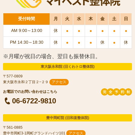
受付時間
月
火
水
木
金
土
日
AM 9:00～13:00
休
●
●
●
●
●
●
PM 14:30～18:30
休
休
休
●
●
●
●
※月曜が祝日の場合、翌日も振替休日。
東大阪永和院 (旧くわトロ整体院)
〒577-0809
東大阪市永和２丁目２−２９
アクセス
06-6722-9810
豊中岡町院 (旧和楽整体院)
〒561-0885
豊中市岡町3-1岡町グランドハイツ101
アクセス