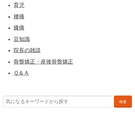
育児
腰痛
膝痛
豆知識
院長の雑談
骨盤矯正・産後骨盤矯正
Ｑ＆Ａ
検索