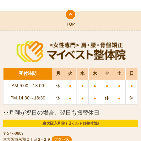
受付時間
月
火
水
木
金
土
日
AM 9:00～13:00
休
●
●
●
●
●
●
PM 14:30～18:30
休
休
休
●
●
●
●
※月曜が祝日の場合、翌日も振替休日。
東大阪永和院 (旧くわトロ整体院)
〒577-0809
東大阪市永和２丁目２−２９
アクセス