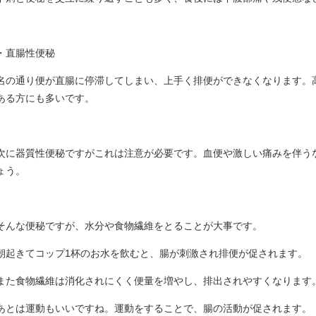
・直腸性便秘
名の通り便が直腸に停滞してしまい、上手く排便ができなくなります。
ある方にも多いです。
次に器質性便秘ですがこれは注意が必要です。血便や激しい痛みを伴う
ょう。
そんな便秘ですが、水分や食物繊維をとることが大事です。
朝起きてコップ1杯のお水を飲むと、腸が刺激され排便が促されます。
また食物繊維は消化されにくく便量を増やし、排出されやすくなります
あとは運動もいいですね。運動をすることで、腸の活動が促されます。