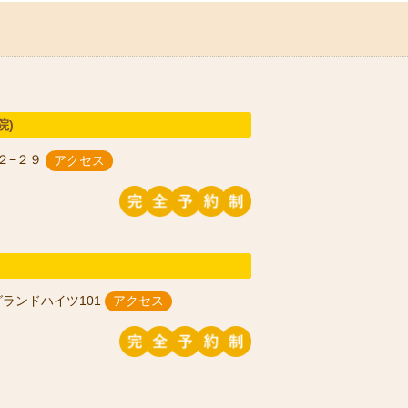
院)
２−２９
アクセス
グランドハイツ101
アクセス