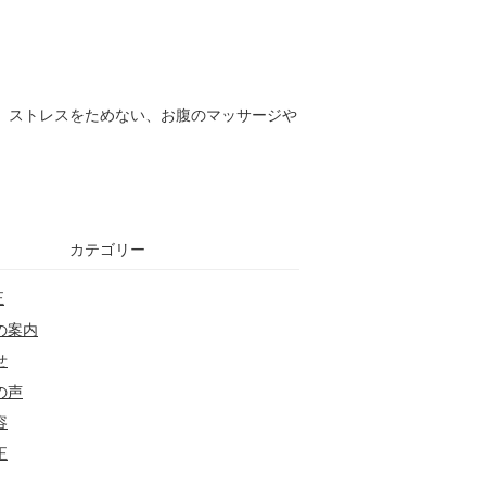
、ストレスをためない、お腹のマッサージや
カテゴリー
正
の案内
せ
の声
容
正