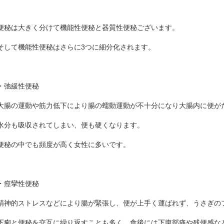
便秘は大きく分けて機能性便秘と器質性便秘ございます。
そして機能性便秘はさらに3つに細分化されます。
・弛緩性便秘
大腸の運動や筋力低下により腸の蠕動運動が不十分になり大腸内に便が
水分も吸収されてしまい、便も硬くなります。
便秘の中でも頻度が高く女性に多いです。
・痙攣性便秘
精神的ストレスなどにより腸が緊張し、便が上手く運ばれず、うさぎの
下痢と便秘を交互に繰り返すことも多く、食後には下腹部痛や残便感な