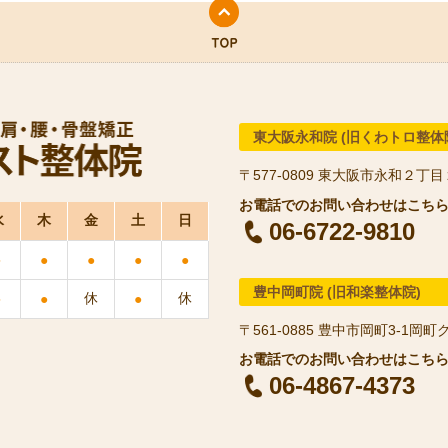
東大阪永和院 (旧くわトロ整体
〒577-0809
東大阪市永和２丁目
水
木
金
土
日
06-6722-9810
●
●
●
●
●
豊中岡町院 (旧和楽整体院)
休
休
●
●
●
〒561-0885
豊中市岡町3-1岡町
06-4867-4373