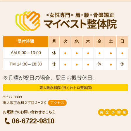
受付時間
月
火
水
木
金
土
日
AM 9:00～13:00
休
●
●
●
●
●
●
PM 14:30～18:30
休
休
休
●
●
●
●
※月曜が祝日の場合、翌日も振替休日。
東大阪永和院 (旧くわトロ整体院)
〒577-0809
東大阪市永和２丁目２−２９
アクセス
06-6722-9810