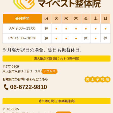
受付時間
月
火
水
木
金
土
日
AM 9:00～13:00
休
●
●
●
●
●
●
PM 14:30～18:30
休
休
休
●
●
●
●
※月曜が祝日の場合、翌日も振替休日。
東大阪永和院 (旧くわトロ整体院)
〒577-0809
東大阪市永和２丁目２−２９
アクセス
06-6722-9810
豊中岡町院 (旧和楽整体院)
〒561-0885