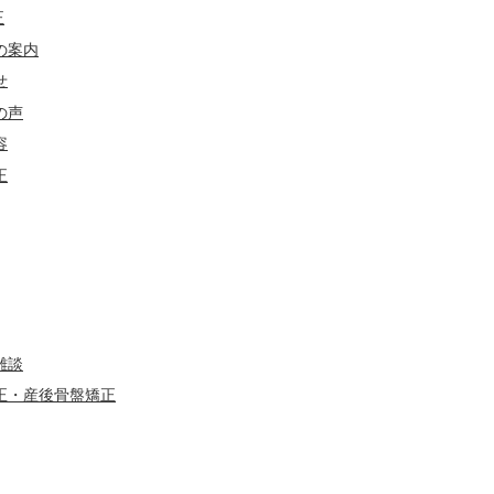
正
の案内
せ
の声
容
正
雑談
正・産後骨盤矯正