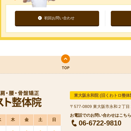
初回お問い合わせ
東大阪永和院 (旧くわトロ整体
〒577-0809
東大阪市永和２丁目
水
木
金
土
日
06-6722-9810