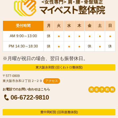
受付時間
月
火
水
木
金
土
日
AM 9:00～13:00
休
●
●
●
●
●
●
PM 14:30～18:30
休
休
休
●
●
●
●
※月曜が祝日の場合、翌日も振替休日。
東大阪永和院 (旧くわトロ整体院)
〒577-0809
東大阪市永和２丁目２−２９
アクセス
06-6722-9810
豊中岡町院 (旧和楽整体院)