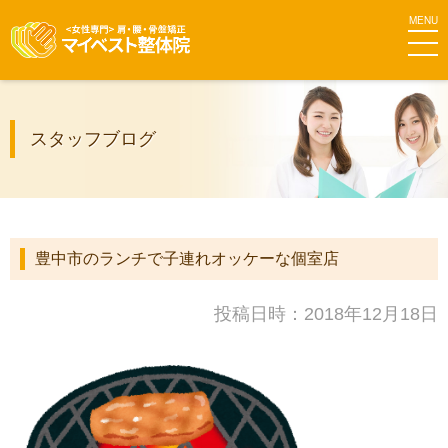
MEN
マイベス
スタッフブログ
ト整体院
グループ
豊中市のランチで子連れオッケーな個室店
投稿日時：2018年12月18日