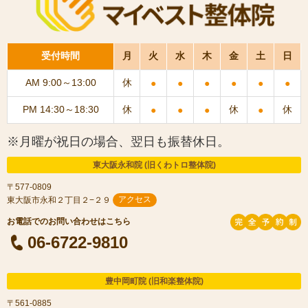
受付時間
月
火
水
木
金
土
日
AM 9:00～13:00
休
●
●
●
●
●
●
PM 14:30～18:30
休
休
休
●
●
●
●
※月曜が祝日の場合、翌日も振替休日。
東大阪永和院 (旧くわトロ整体院)
〒577-0809
東大阪市永和２丁目２−２９
アクセス
06-6722-9810
豊中岡町院 (旧和楽整体院)
〒561-0885