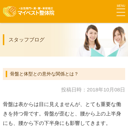
MEN
マイベス
スタッフブログ
ト整体院
グループ
骨盤と体型との意外な関係とは？
投稿日時：2018年10月08日
骨盤は表からは目に見えませんが、とても重要な働
きを持つ骨です。骨盤が歪むと、腰から上の上半身
にも、腰から下の下半身にも影響してきます。