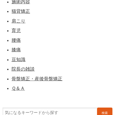
施術内容
猫背矯正
肩こり
育児
腰痛
膝痛
豆知識
院長の雑談
骨盤矯正・産後骨盤矯正
Ｑ＆Ａ
検索