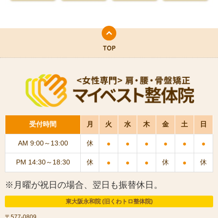
受付時間
月
火
水
木
金
土
日
AM 9:00～13:00
休
●
●
●
●
●
●
PM 14:30～18:30
休
休
休
●
●
●
●
※月曜が祝日の場合、翌日も振替休日。
東大阪永和院 (旧くわトロ整体院)
〒577-0809