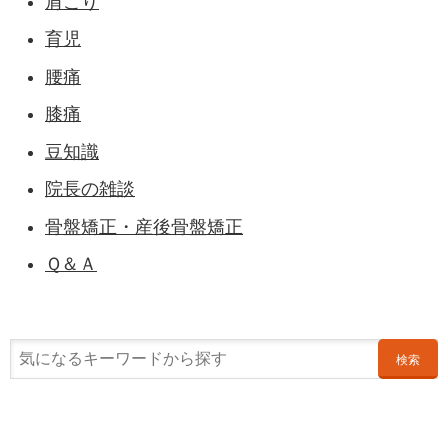
肩こり
育児
腰痛
膝痛
豆知識
院長の雑談
骨盤矯正・産後骨盤矯正
Ｑ＆Ａ
検索