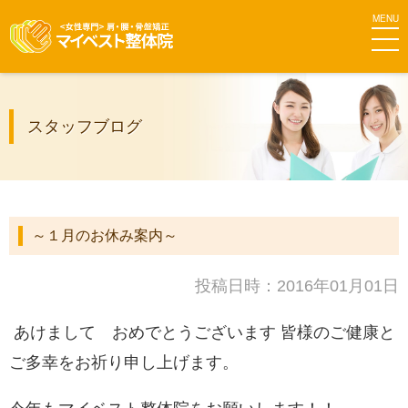
MEN
マイベス
スタッフブログ
ト整体院
グループ
～１月のお休み案内～
投稿日時：2016年01月01日
あけまして おめでとうございます 皆様のご健康と
ご多幸をお祈り申し上げます。