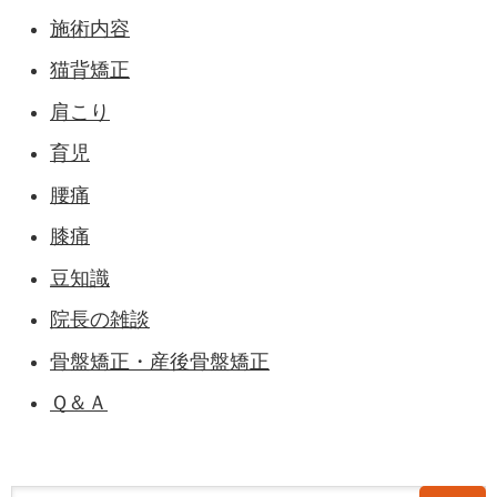
施術内容
猫背矯正
肩こり
育児
腰痛
膝痛
豆知識
院長の雑談
骨盤矯正・産後骨盤矯正
Ｑ＆Ａ