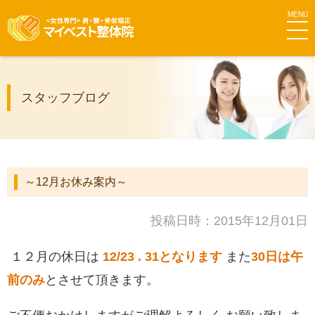
MEN
マイベス
スタッフブログ
ト整体院
グループ
～12月お休み案内～
投稿日時：2015年12月01日
１２月の休日は
12/23 . 31となります
また
30日は午
前のみ
とさせて頂きます。