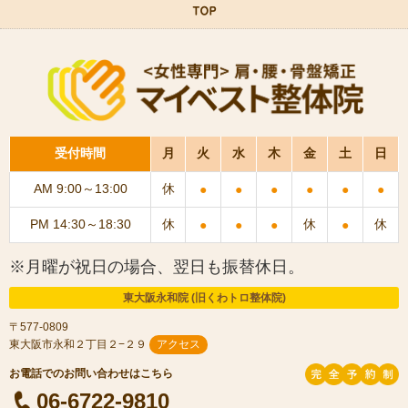
受付時間
月
火
水
木
金
土
日
AM 9:00～13:00
休
●
●
●
●
●
●
PM 14:30～18:30
休
休
休
●
●
●
●
※月曜が祝日の場合、翌日も振替休日。
東大阪永和院 (旧くわトロ整体院)
〒577-0809
東大阪市永和２丁目２−２９
アクセス
06-6722-9810