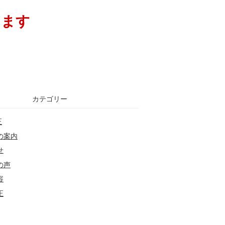
ります
カテゴリー
正
の案内
せ
の声
容
正