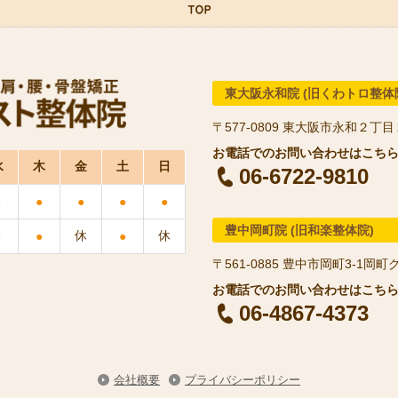
東大阪永和院 (旧くわトロ整体
〒577-0809
東大阪市永和２丁目
水
木
金
土
日
06-6722-9810
●
●
●
●
●
豊中岡町院 (旧和楽整体院)
休
休
●
●
●
〒561-0885
豊中市岡町3-1岡町
06-4867-4373
会社概要
プライバシーポリシー