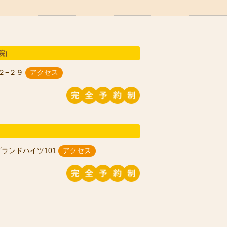
院)
２−２９
アクセス
グランドハイツ101
アクセス