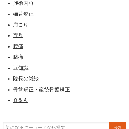
施術内容
猫背矯正
肩こり
育児
腰痛
膝痛
豆知識
院長の雑談
骨盤矯正・産後骨盤矯正
Ｑ＆Ａ
検索