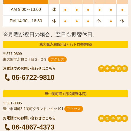
AM 9:00～13:00
休
●
●
●
●
●
●
PM 14:30～18:30
休
休
休
●
●
●
●
※月曜が祝日の場合、翌日も振替休日。
東大阪永和院 (旧くわトロ整体院)
〒577-0809
東大阪市永和２丁目２−２９
アクセス
06-6722-9810
豊中岡町院 (旧和楽整体院)
〒561-0885
豊中市岡町3-1岡町グランドハイツ101
アクセス
06-4867-4373