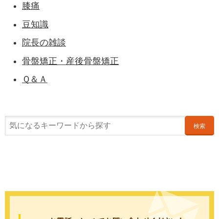
膝痛
豆知識
院長の雑談
骨盤矯正・産後骨盤矯正
Ｑ＆Ａ
検索