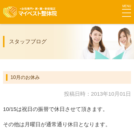
MEN
マイベス
スタッフブログ
ト整体院
グループ
10月のお休み
投稿日時：2013年10月01日
10/15は祝日の振替で休日させて頂きます。
その他は月曜日が通常通り休日となります。