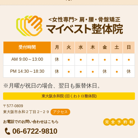
受付時間
月
火
水
木
金
土
日
AM 9:00～13:00
休
●
●
●
●
●
●
PM 14:30～18:30
休
休
休
●
●
●
●
※月曜が祝日の場合、翌日も振替休日。
東大阪永和院 (旧くわトロ整体院)
〒577-0809
東大阪市永和２丁目２−２９
アクセス
06-6722-9810