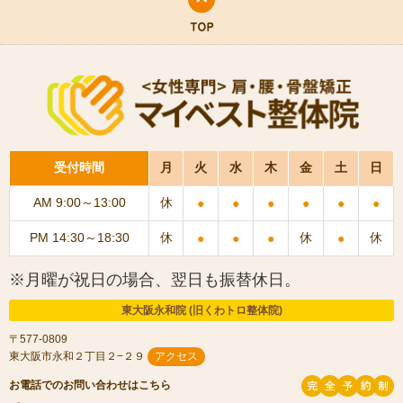
受付時間
月
火
水
木
金
土
日
AM 9:00～13:00
休
●
●
●
●
●
●
PM 14:30～18:30
休
休
休
●
●
●
●
※月曜が祝日の場合、翌日も振替休日。
東大阪永和院 (旧くわトロ整体院)
〒577-0809
東大阪市永和２丁目２−２９
アクセス