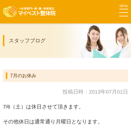
MEN
マイベス
スタッフブログ
ト整体院
グループ
7月のお休み
投稿日時：2013年07月01日
7/6（土）は休日させて頂きます。
その他休日は通常通り月曜日となります。