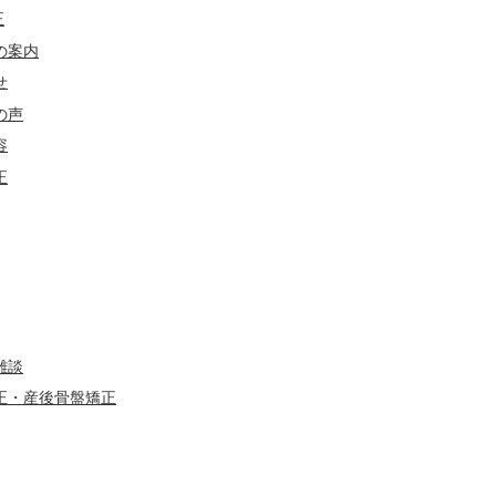
正
の案内
せ
の声
容
正
雑談
正・産後骨盤矯正