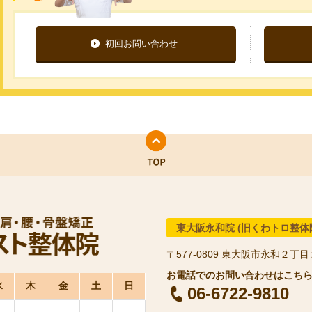
初回お問い合わせ
東大阪永和院 (旧くわトロ整体
〒577-0809
東大阪市永和２丁目
水
木
金
土
日
06-6722-9810