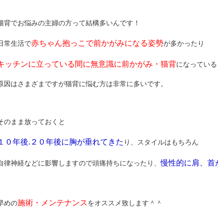
猫背でお悩みの主婦の方って結構多いんです！
赤ちゃん抱っこで前かがみになる姿勢
日常生活で
が多かったり
キッチンに立っている間に無意識に前かがみ・猫背
になっている
原因はさまざまですが猫背に悩む方は非常に多いです。
そのまま放っておくと
１０年後.２０年後に胸が垂れてきた
り、スタイルはもちろん
慢性的に肩、首
自律神経などに影響しますので頭痛持ちになったり、
施術・メンテナンス
早めの
をオススメ致します＾＾