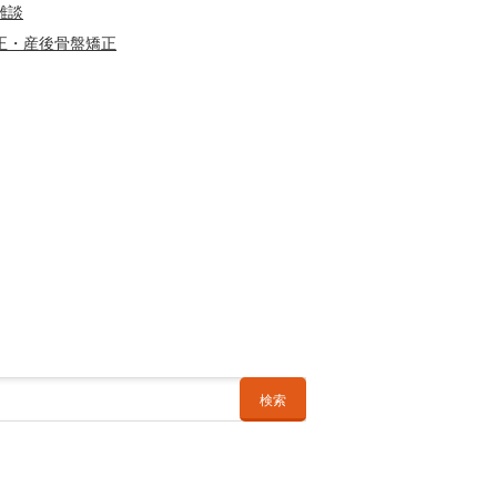
雑談
正・産後骨盤矯正
検索