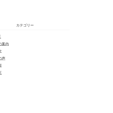
カテゴリー
正
の案内
せ
の声
容
正