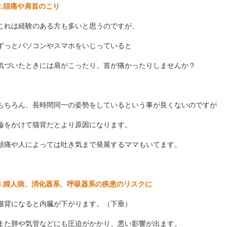
2.頭痛や肩首のこり
これは経験のある方も多いと思うのですが、
ずっとパソコンやスマホをいじっていると
気づいたときには肩がこったり、首が痛かったりしませんか？
もちろん、長時間同一の姿勢をしているという事が良くないのですが
輪をかけて猫背だとより原因になります。
頭痛や人によっては吐き気まで発展するママもいてます。
3.婦人病、消化器系、呼吸器系の疾患のリスクに
猫背になると内臓が下がります。（下垂）
また肺や気管などにも圧迫がかかり、悪い影響が出ます。