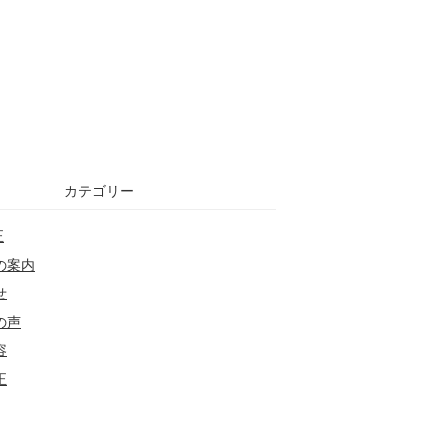
カテゴリー
正
の案内
せ
の声
容
正