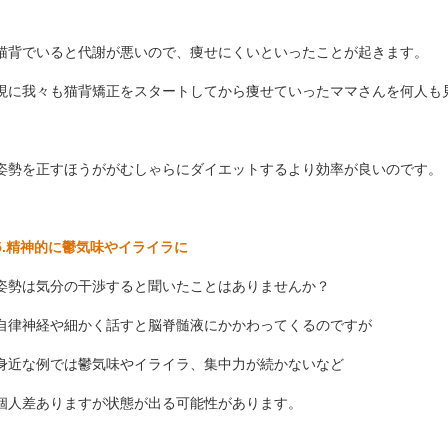
猫背でいると代謝が悪いので、痩せにくいといったことが起きます。
現に我々も猫背矯正をスタートしてから痩せていったママさんを何人も
姿勢を正すほうががむしゃらにダイエットするより効率が良いのです。
5.精神的に鬱気味やイライラに
姿勢は気分の干渉すると聞いたことはありませんか？
自律神経や細かく話すと脳脊髄液にかかわってくるのですが
身近な例では鬱気味やイライラ、集中力が続かないなど
個人差ありますが状態が出る可能性があります。